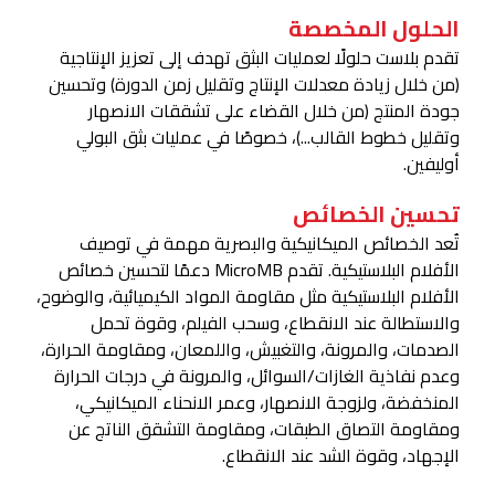
الحلول المخصصة
تقدم بلاست حلولًا لعمليات البثق تهدف إلى تعزيز الإنتاجية
(من خلال زيادة معدلات الإنتاج وتقليل زمن الدورة) وتحسين
جودة المنتج (من خلال القضاء على تشققات الانصهار
وتقليل خطوط القالب...)، خصوصًا في عمليات بثق البولي
أوليفين.
تحسين الخصائص
تُعد الخصائص الميكانيكية والبصرية مهمة في توصيف
الأفلام البلاستيكية. تقدم MicroMB دعمًا لتحسين خصائص
الأفلام البلاستيكية مثل مقاومة المواد الكيميائية، والوضوح،
والاستطالة عند الانقطاع، وسحب الفيلم، وقوة تحمل
الصدمات، والمرونة، والتغبيش، واللمعان، ومقاومة الحرارة،
وعدم نفاذية الغازات/السوائل، والمرونة في درجات الحرارة
المنخفضة، ولزوجة الانصهار، وعمر الانحناء الميكانيكي،
ومقاومة التصاق الطبقات، ومقاومة التشقق الناتج عن
الإجهاد، وقوة الشد عند الانقطاع.